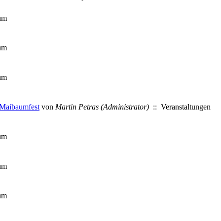
um
um
um
 Maibaumfest
von
Martin Petras (Administrator)
:: Veranstaltungen
um
um
um