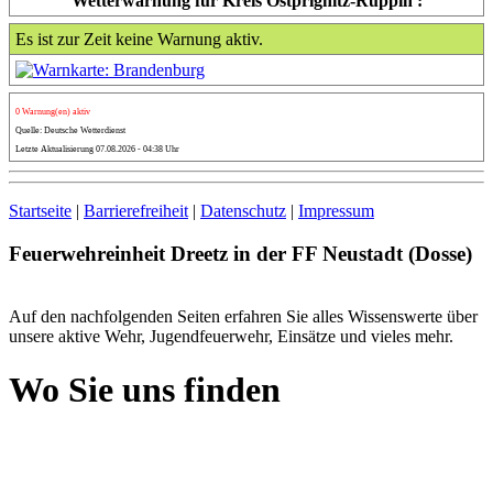
Wetterwarnung für Kreis Ostprignitz-Ruppin :
Es ist zur Zeit keine Warnung aktiv.
0 Warnung(en) aktiv
Quelle: Deutsche Wetterdienst
Letzte Aktualisierung 07.08.2026 - 04:38 Uhr
Startseite
|
Barrierefreiheit
|
Datenschutz
|
Impressum
Feuerwehreinheit Dreetz in der FF Neustadt (Dosse)
Auf den nachfolgenden Seiten erfahren Sie alles Wissenswerte über
unsere aktive Wehr, Jugendfeuerwehr, Einsätze und vieles mehr.
Wo Sie uns finden