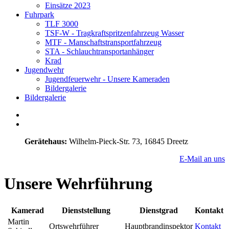
Einsätze 2023
Fuhrpark
TLF 3000
TSF-W - Tragkraftspritzenfahrzeug Wasser
MTF - Manschaftstransportfahrzeug
STA - Schlauchtransportanhänger
Krad
Jugendwehr
Jugendfeuerwehr - Unsere Kameraden
Bildergalerie
Bildergalerie
Gerätehaus:
Wilhelm-Pieck-Str. 73, 16845 Dreetz
E-Mail an uns
Unsere Wehrführung
Kamerad
Dienststellung
Dienstgrad
Kontakt
Martin
Ortswehrführer
Hauptbrandinspektor
Kontakt