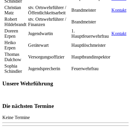
Schindler
Christian
stv. Ortswehrführer /
Brandmeister
Kontakt
Matz
Öffentlichkeitsarbeit
Robert
stv. Ortswehrführer /
Brandmeister
Hildebrandt
Finanzen
Doreen
1.
Jugendwartin
Kontakt
Erpen
Hauptfeuerwehrfrau
Heiko
Gerätewart
Hauptlöschmeister
Erpen
Thomas
Versorgungsoffizier
Hauptbrandinspektor
Dalchow
Sophia
Jugendsprecherin
Feuerwehrfrau
Schindler
Unsere Wehrführung
Die nächsten Termine
Keine Termine