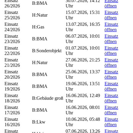
Einsatz
30.07.2026, 14:12
Einsatz
B:BMA
26/2026
Uhr
öffnen
Einsatz
15.07.2026, 15:31
Einsatz
H:Natur
25/2026
Uhr
öffnen
Einsatz
13.07.2026, 16:35
Einsatz
H:Gas
24/2026
Uhr
öffnen
Einsatz
06.07.2026, 10:01
Einsatz
B:BMA
23/2026
Uhr
öffnen
Einsatz
01.07.2026, 10:01
Einsatz
B:Sonderobjekt
22/2026
Uhr
öffnen
Einsatz
27.06.2026, 21:25
Einsatz
H:Natur
21/2026
Uhr
öffnen
Einsatz
25.06.2026, 13:37
Einsatz
B:BMA
20/2026
Uhr
öffnen
Einsatz
19.06.2026, 13:51
Einsatz
B:BMA
19/2026
Uhr
öffnen
Einsatz
16.06.2026, 12:49
Einsatz
B:Gebäude groß
18/2026
Uhr
öffnen
Einsatz
16.06.2026, 08:01
Einsatz
B:BMA
17/2026
Uhr
öffnen
Einsatz
10.06.2026, 05:48
Einsatz
B:Lkw
16/2026
Uhr
öffnen
Einsatz
07.06.2026, 13:26
Einsatz