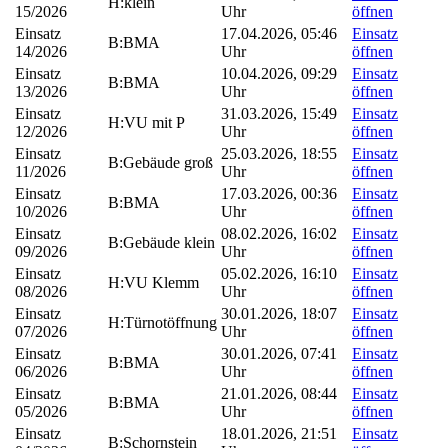
H:klein
15/2026
Uhr
öffnen
Einsatz
17.04.2026, 05:46
Einsatz
B:BMA
14/2026
Uhr
öffnen
Einsatz
10.04.2026, 09:29
Einsatz
B:BMA
13/2026
Uhr
öffnen
Einsatz
31.03.2026, 15:49
Einsatz
H:VU mit P
12/2026
Uhr
öffnen
Einsatz
25.03.2026, 18:55
Einsatz
B:Gebäude groß
11/2026
Uhr
öffnen
Einsatz
17.03.2026, 00:36
Einsatz
B:BMA
10/2026
Uhr
öffnen
Einsatz
08.02.2026, 16:02
Einsatz
B:Gebäude klein
09/2026
Uhr
öffnen
Einsatz
05.02.2026, 16:10
Einsatz
H:VU Klemm
08/2026
Uhr
öffnen
Einsatz
30.01.2026, 18:07
Einsatz
H:Türnotöffnung
07/2026
Uhr
öffnen
Einsatz
30.01.2026, 07:41
Einsatz
B:BMA
06/2026
Uhr
öffnen
Einsatz
21.01.2026, 08:44
Einsatz
B:BMA
05/2026
Uhr
öffnen
Einsatz
18.01.2026, 21:51
Einsatz
B:Schornstein