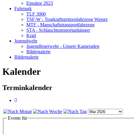
Einsätze 2023
Fuhrpark
TLF 3000
TSF-W - Tragkraftspritzenfahrzeug Wasser
MTF - Manschaftstransportfahrzeug
STA - Schlauchtransportanhänger
Krad
Jugendwehr
Jugendfeuerwehr - Unsere Kameraden
Bildergalerie
Bildergalerie
Kalender
Terminkalender
Events für