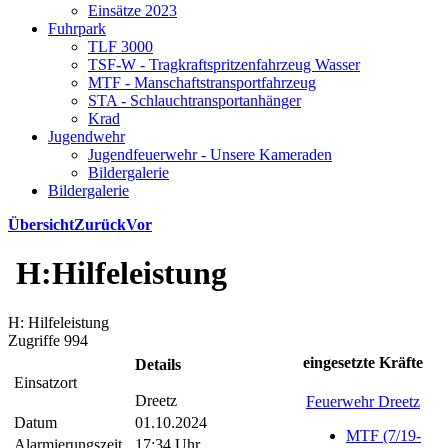
Einsätze 2023
Fuhrpark
TLF 3000
TSF-W - Tragkraftspritzenfahrzeug Wasser
MTF - Manschaftstransportfahrzeug
STA - Schlauchtransportanhänger
Krad
Jugendwehr
Jugendfeuerwehr - Unsere Kameraden
Bildergalerie
Bildergalerie
Übersicht
Zurück
Vor
H:Hilfeleistung
H: Hilfeleistung
Zugriffe 994
eingesetzte Kräfte
Details
Einsatzort
Dreetz
Feuerwehr Dreetz
Datum
01.10.2024
MTF (7/19-
Alarmierungszeit
17:34 Uhr