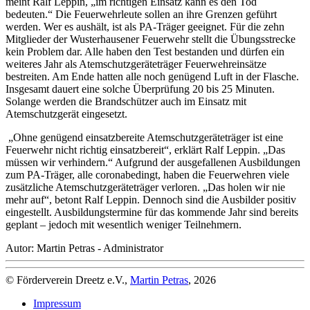
meint Ralf Leppin, „im richtigen Einsatz kann es den Tod
bedeuten.“ Die Feuerwehrleute sollen an ihre Grenzen geführt
werden. Wer es aushält, ist als PA-Träger geeignet. Für die zehn
Mitglieder der Wusterhausener Feuerwehr stellt die Übungsstrecke
kein Problem dar. Alle haben den Test bestanden und dürfen ein
weiteres Jahr als Atemschutzgeräteträger Feuerwehreinsätze
bestreiten. Am Ende hatten alle noch genügend Luft in der Flasche.
Insgesamt dauert eine solche Überprüfung 20 bis 25 Minuten.
Solange werden die Brandschützer auch im Einsatz mit
Atemschutzgerät eingesetzt.
„Ohne genügend einsatzbereite Atemschutzgeräteträger ist eine
Feuerwehr nicht richtig einsatzbereit“, erklärt Ralf Leppin. „Das
müssen wir verhindern.“ Aufgrund der ausgefallenen Ausbildungen
zum PA-Träger, alle coronabedingt, haben die Feuerwehren viele
zusätzliche Atemschutzgeräteträger verloren. „Das holen wir nie
mehr auf“, betont Ralf Leppin. Dennoch sind die Ausbilder positiv
eingestellt. Ausbildungstermine für das kommende Jahr sind bereits
geplant – jedoch mit wesentlich weniger Teilnehmern.
Autor: Martin Petras - Administrator
© Förderverein Dreetz e.V.,
Martin Petras
, 2026
Impressum