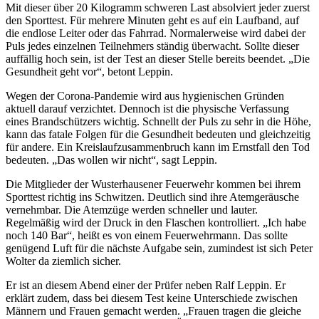
Mit dieser über 20 Kilogramm schweren Last absolviert jeder zuerst
den Sporttest. Für mehrere Minuten geht es auf ein Laufband, auf
die endlose Leiter oder das Fahrrad. Normalerweise wird dabei der
Puls jedes einzelnen Teilnehmers ständig überwacht. Sollte dieser
auffällig hoch sein, ist der Test an dieser Stelle bereits beendet. „Die
Gesundheit geht vor“, betont Leppin.
Wegen der Corona-Pandemie wird aus hygienischen Gründen
aktuell darauf verzichtet. Dennoch ist die physische Verfassung
eines Brandschützers wichtig. Schnellt der Puls zu sehr in die Höhe,
kann das fatale Folgen für die Gesundheit bedeuten und gleichzeitig
für andere. Ein Kreislaufzusammenbruch kann im Ernstfall den Tod
bedeuten. „Das wollen wir nicht“, sagt Leppin.
Die Mitglieder der Wusterhausener Feuerwehr kommen bei ihrem
Sporttest richtig ins Schwitzen. Deutlich sind ihre Atemgeräusche
vernehmbar. Die Atemzüge werden schneller und lauter.
Regelmäßig wird der Druck in den Flaschen kontrolliert. „Ich habe
noch 140 Bar“, heißt es von einem Feuerwehrmann. Das sollte
genügend Luft für die nächste Aufgabe sein, zumindest ist sich Peter
Wolter da ziemlich sicher.
Er ist an diesem Abend einer der Prüfer neben Ralf Leppin. Er
erklärt zudem, dass bei diesem Test keine Unterschiede zwischen
Männern und Frauen gemacht werden. „Frauen tragen die gleiche