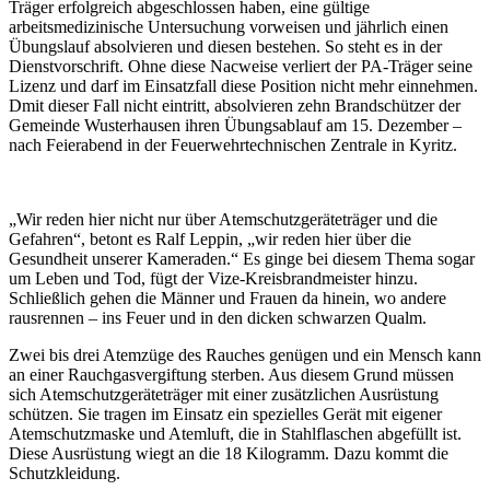
Träger erfolgreich abgeschlossen haben, eine gültige
arbeitsmedizinische Untersuchung vorweisen und jährlich einen
Übungslauf absolvieren und diesen bestehen. So steht es in der
Dienstvorschrift. Ohne diese Nacweise verliert der PA-Träger seine
Lizenz und darf im Einsatzfall diese Position nicht mehr einnehmen.
Dmit dieser Fall nicht eintritt, absolvieren zehn Brandschützer der
Gemeinde Wusterhausen ihren Übungsablauf am 15. Dezember –
nach Feierabend in der Feuerwehrtechnischen Zentrale in Kyritz.
„Wir reden hier nicht nur über Atemschutzgeräteträger und die
Gefahren“, betont es Ralf Leppin, „wir reden hier über die
Gesundheit unserer Kameraden.“ Es ginge bei diesem Thema sogar
um Leben und Tod, fügt der Vize-Kreisbrandmeister hinzu.
Schließlich gehen die Männer und Frauen da hinein, wo andere
rausrennen – ins Feuer und in den dicken schwarzen Qualm.
Zwei bis drei Atemzüge des Rauches genügen und ein Mensch kann
an einer Rauchgasvergiftung sterben. Aus diesem Grund müssen
sich Atemschutzgeräteträger mit einer zusätzlichen Ausrüstung
schützen. Sie tragen im Einsatz ein spezielles Gerät mit eigener
Atemschutzmaske und Atemluft, die in Stahlflaschen abgefüllt ist.
Diese Ausrüstung wiegt an die 18 Kilogramm. Dazu kommt die
Schutzkleidung.