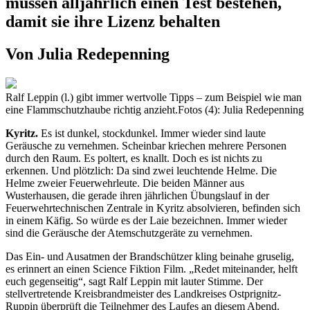
müssen alljährlich einen Test bestehen,
damit sie ihre Lizenz behalten
Von Julia Redepenning
Ralf Leppin (l.) gibt immer wertvolle Tipps – zum Beispiel wie man
eine Flammschutzhaube richtig anzieht.Fotos (4): Julia Redepenning
Kyritz.
Es ist dunkel, stockdunkel. Immer wieder sind laute
Geräusche zu vernehmen. Scheinbar kriechen mehrere Personen
durch den Raum. Es poltert, es knallt. Doch es ist nichts zu
erkennen. Und plötzlich: Da sind zwei leuchtende Helme. Die
Helme zweier Feuerwehrleute. Die beiden Männer aus
Wusterhausen, die gerade ihren jährlichen Übungslauf in der
Feuerwehrtechnischen Zentrale in Kyritz absolvieren, befinden sich
in einem Käfig. So würde es der Laie bezeichnen. Immer wieder
sind die Geräusche der Atemschutzgeräte zu vernehmen.
Das Ein- und Ausatmen der Brandschützer kling beinahe gruselig,
es erinnert an einen Science Fiktion Film. „Redet miteinander, helft
euch gegenseitig“, sagt Ralf Leppin mit lauter Stimme. Der
stellvertretende Kreisbrandmeister des Landkreises Ostprignitz-
Ruppin überprüft die Teilnehmer des Laufes an diesem Abend.