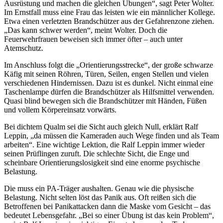
Ausrüstung und machen die gleichen Übungen“, sagt Peter Wolter.
Im Ernstfall muss eine Frau das leisten wie ein männlicher Kollege.
Etwa einen verletzten Brandschützer aus der Gefahrenzone ziehen.
„Das kann schwer werden“, meint Wolter. Doch die
Feuerwehrfrauen beweisen sich immer öfter – auch unter
Atemschutz.
Im Anschluss folgt die „Orientierungsstrecke“, der große schwarze
Käfig mit seinen Röhren, Türen, Seilen, engen Stellen und vielen
verschiedenen Hindernissen. Dazu ist es dunkel. Nicht einmal eine
Taschenlampe dürfen die Brandschützer als Hilfsmittel verwenden.
Quasi blind bewegen sich die Brandschützer mit Händen, Füßen
und vollem Körpereinsatz vorwärts.
Bei dichtem Qualm sei die Sicht auch gleich Null, erklärt Ralf
Leppin, „da müssen die Kameraden auch Wege finden und als Team
arbeiten“. Eine wichtige Lektion, die Ralf Leppin immer wieder
seinen Prüflingen zuruft. Die schlechte Sicht, die Enge und
scheinbare Orientierungslosigkeit sind eine enorme psychische
Belastung.
Die muss ein PA-Träger aushalten. Genau wie die physische
Belastung. Nicht selten löst das Panik aus. Oft reißen sich die
Betroffenen bei Panikattacken dann die Maske vom Gesicht – das
bedeutet Lebensgefahr. „Bei so einer Übung ist das kein Problem“,