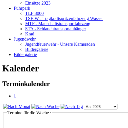
Einsätze 2023
Fuhrpark
TLF 3000
TSF-W - Tragkraftspritzenfahrzeug Wasser
MTF - Manschaftstransportfahrzeug
STA - Schlauchtransportanhänger
Krad
Jugendwehr
Jugendfeuerwehr - Unsere Kameraden
Bildergalerie
Bildergalerie
Kalender
Terminkalender
Termine für die Woche :