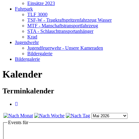
Einsätze 2023
Fuhrpark
TLF 3000
TSF-W - Tragkraftspritzenfahrzeug Wasser
MTF - Manschaftstransportfahrzeug
STA - Schlauchtransportanhänger
Krad
Jugendwehr
Jugendfeuerwehr - Unsere Kameraden
Bildergalerie
Bildergalerie
Kalender
Terminkalender
Events für